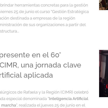
brindar herramientas concretas para la gestión
viernes 25 de junio el curso "Gestión Estratégica
ación destinada a empresas de la región
ministración de sus organizaciones a partir del
tructura...
resente en el 60°
 CIMR, una jornada clave
tificial aplicada
lúrgicos de Rafaela y la Región (CIMR) celebró
nada especial denominada "
Inteligencia Artificial
en marcha
", realizada el jueves 25 de junio en el